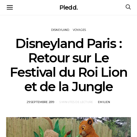
Pledd.
DISNEYLAND
VOYAGES
Disneyland Paris :
Retour sur Le
Festival du Roi Lion
et de la Jungle
POSTED
29 SEPTEMBRE 2019
5 MINUTES DE LECTURE
EMILIEN
ON