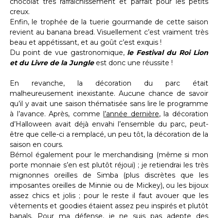
chocolat très rafraichissement et parfait pour les petits
creux.
Enfin, le trophée de la tuerie gourmande de cette saison
revient au banana bread. Visuellement c’est vraiment très
beau et appétissant, et au goût c’est exquis !
Du point de vue gastronomique,
le Festival du Roi Lion
et du Livre de la Jungle
est donc une réussite !
En revanche, la décoration du parc était
malheureusement inexistante. Aucune chance de savoir
qu’il y avait une saison thématisée sans lire le programme
à l’avance. Après, comme
l’année dernière
, la décoration
d’Halloween avait déjà envahi l’ensemble du parc, peut-
être que celle-ci a remplacé, un peu tôt, la décoration de la
saison en cours.
Bémol également pour le merchandising (même si mon
porte monnaie s’en est plutôt réjoui) ; je retiendrai les très
mignonnes oreilles de Simba (plus discrètes que les
imposantes oreilles de Minnie ou de Mickey), ou les bijoux
assez chics et jolis ; pour le reste il faut avouer que les
vêtements et goodies étaient assez peu inspirés et plutôt
banals. Pour ma défense, je ne suis pas adepte des