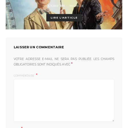
POSTED
2 OCTOBRE 2019
MATHILDE
ON
LIRE L'ARTICLE
LAISSER UN COMMENTAIRE
VOTRE ADRESSE E-MAIL NE SERA PAS PUBLIÉE.
LES CHAMPS
*
OBLIGATOIRES SONT INDIQUÉS AVEC
COMMENTAIRE