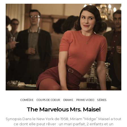
COMÉDIE
COUPS DE COEUR
DRAME
PRIME VIDEO
SÉRIES
The Marvelous Mrs. Maisel
Synopsis Dans le New York de 1958, Miriam “Midge” Maisel a tout
ce dont elle peut rêver : un mari parfait, 2 enfants et un