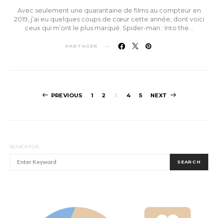
Avec seulement une quarantaine de films au compteur en
2019, j’ai eu quelques coups de cœur cette année, dont voici
ceux qui m’ont le plus marqué. Spider-man : Into the…
PARTAGER
Pagination
PREVIOUS
1
2
3
4
5
NEXT
des
publications
SEARCH FOR:
SEARCH