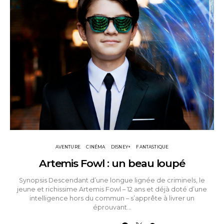
AVENTURE
CINÉMA
DISNEY+
FANTASTIQUE
Artemis Fowl : un beau loupé
Synopsis Descendant d’une longue lignée de criminels, le
jeune et richissime Artemis Fowl – 12 ans et déjà doté d’une
intelligence hors du commun – s’apprête à livrer un
éprouvant…