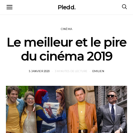
Pledd.
CINÉMA
Le meilleur et le pire
du cinéma 2019
POSTED
5 JANVIER 2020
3 MINUTES DE LECTURE
EMILIEN
ON