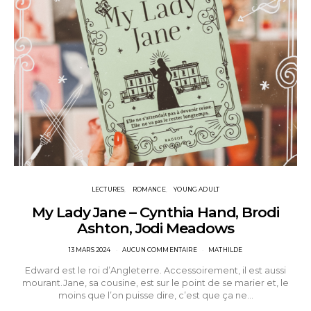
LECTURES
ROMANCE
YOUNG ADULT
My Lady Jane – Cynthia Hand, Brodi
Ashton, Jodi Meadows
POSTED
13 MARS 2024
AUCUN COMMENTAIRE
MATHILDE
ON
Edward est le roi d’Angleterre. Accessoirement, il est aussi
mourant.Jane, sa cousine, est sur le point de se marier et, le
moins que l’on puisse dire, c’est que ça ne…