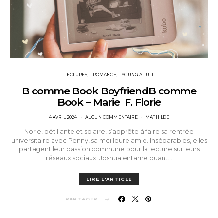
LECTURES
ROMANCE
YOUNG ADULT
B comme Book BoyfriendB comme
Book – Marie F. Florie
POSTED
4 AVRIL 2024
AUCUN COMMENTAIRE
MATHILDE
ON
Norie, pétillante et solaire, s’apprête à faire sa rentrée
universitaire avec Penny, sa meilleure amie. Inséparables, elles
partagent leur passion commune pour la lecture sur leurs
réseaux sociaux. Joshua entame quant…
LIRE L'ARTICLE
PARTAGER