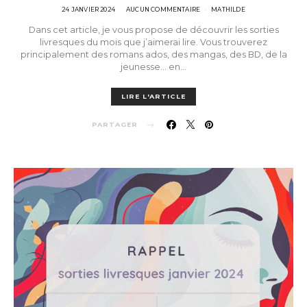
POSTED
24 JANVIER 2024
AUCUN COMMENTAIRE
MATHILDE
ON
Dans cet article, je vous propose de découvrir les sorties
livresques du mois que j’aimerai lire. Vous trouverez
principalement des romans ados, des mangas, des BD, de la
jeunesse… en…
LIRE L'ARTICLE
PARTAGER