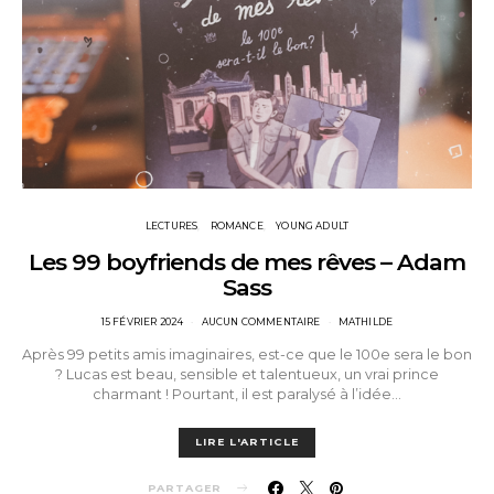
LECTURES
ROMANCE
YOUNG ADULT
Les 99 boyfriends de mes rêves – Adam
Sass
POSTED
15 FÉVRIER 2024
AUCUN COMMENTAIRE
MATHILDE
ON
Après 99 petits amis imaginaires, est-ce que le 100e sera le bon
? Lucas est beau, sensible et talentueux, un vrai prince
charmant ! Pourtant, il est paralysé à l’idée…
LIRE L'ARTICLE
PARTAGER