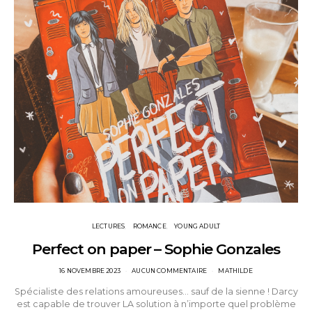
LECTURES
ROMANCE
YOUNG ADULT
Perfect on paper – Sophie Gonzales
POSTED
16 NOVEMBRE 2023
AUCUN COMMENTAIRE
MATHILDE
ON
Spécialiste des relations amoureuses… sauf de la sienne ! Darcy
est capable de trouver LA solution à n’importe quel problème