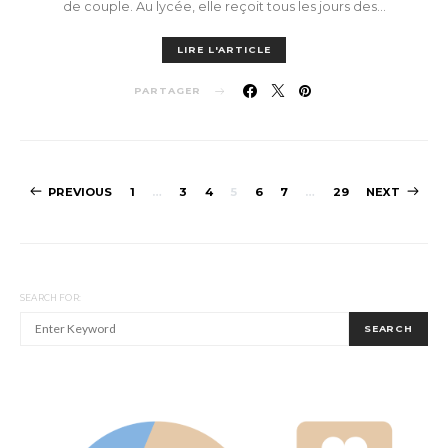
de couple. Au lycée, elle reçoit tous les jours des…
LIRE L'ARTICLE
PARTAGER
Pagination
PREVIOUS
1
…
3
4
5
6
7
…
29
NEXT
des
publications
SEARCH FOR:
SEARCH