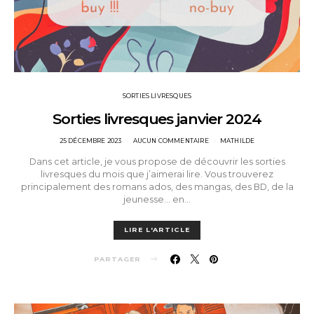
SORTIES LIVRESQUES
Sorties livresques janvier 2024
POSTED
25 DÉCEMBRE 2023
AUCUN COMMENTAIRE
MATHILDE
ON
Dans cet article, je vous propose de découvrir les sorties
livresques du mois que j’aimerai lire. Vous trouverez
principalement des romans ados, des mangas, des BD, de la
jeunesse… en…
LIRE L'ARTICLE
PARTAGER