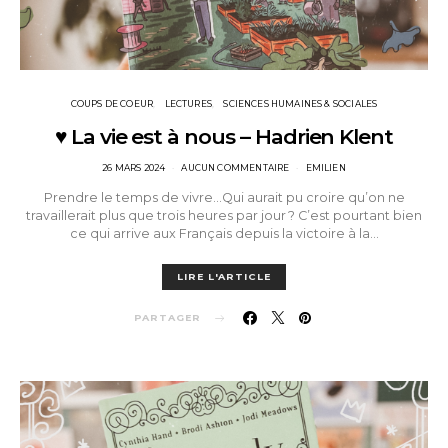
COUPS DE COEUR
LECTURES
SCIENCES HUMAINES & SOCIALES
♥ La vie est à nous – Hadrien Klent
POSTED
26 MARS 2024
AUCUN COMMENTAIRE
EMILIEN
ON
Prendre le temps de vivre…Qui aurait pu croire qu’on ne
travaillerait plus que trois heures par jour ? C’est pourtant bien
ce qui arrive aux Français depuis la victoire à la…
LIRE L'ARTICLE
PARTAGER