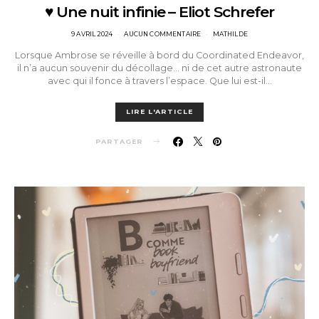
♥ Une nuit infinie – Eliot Schrefer
POSTED
9 AVRIL 2024
AUCUN COMMENTAIRE
MATHILDE
ON
Lorsque Ambrose se réveille à bord du Coordinated Endeavor,
il n’a aucun souvenir du décollage… ni de cet autre astronaute
avec qui il fonce à travers l’espace. Que lui est-il…
LIRE L'ARTICLE
PARTAGER