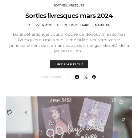
SORTIES LIVRESQUES
Sorties livresques mars 2024
POSTED
26 FÉVRIER 2024
AUCUN COMMENTAIRE
MATHILDE
ON
Dans cet article, je vous propose de découvrir les sorties
livresques du mois que j’aimerai lire. Vous trouverez
principalement des romans ados, des mangas, des BD, de la
jeunesse… en…
LIRE L'ARTICLE
PARTAGER