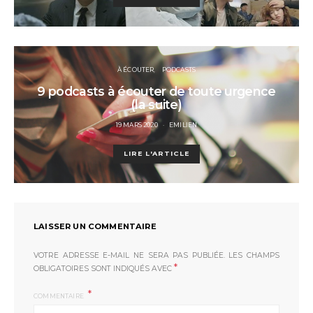
À ÉCOUTER
PODCASTS
9 podcasts à écouter de toute urgence
(la suite)
POSTED
19 MARS 2020
EMILIEN
ON
LIRE L'ARTICLE
LAISSER UN COMMENTAIRE
VOTRE ADRESSE E-MAIL NE SERA PAS PUBLIÉE.
LES CHAMPS
*
OBLIGATOIRES SONT INDIQUÉS AVEC
COMMENTAIRE