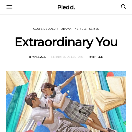
Pledd.
COUPS DE COEUR
DRAMA
NETFLIX
SÉRIES
Extraordinary You
POSTED
11 MARS 2020
5 MINUTES DE LECTURE
MATHILDE
ON