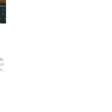
e.
’il
on…