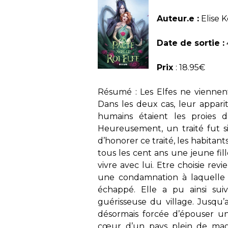
Auteur.e :
Elise 
Date de sortie :
Prix
: 18.95€
Résumé : Les Elfes ne viennent
Dans les deux cas, leur apparit
humains étaient les proies d
Heureusement, un traité fut s
d’honorer ce traité, les habitan
tous les cent ans une jeune fill
vivre avec lui. Etre choisie rev
une condamnation à laquelle L
échappé. Elle a pu ainsi suiv
guérisseuse du village. Jusqu’a
désormais forcée d’épouser un 
cœur d’un pays plein de magi