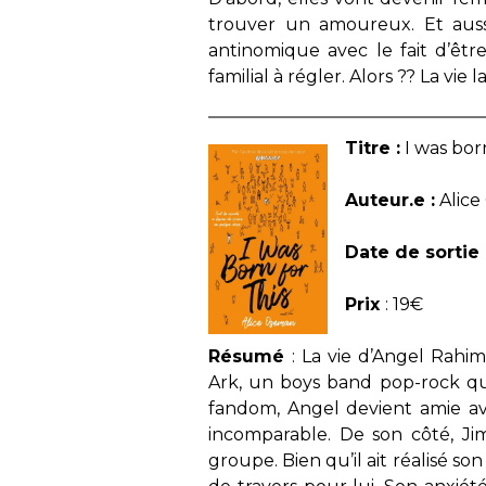
trouver un amoureux. Et aussi
antinomique avec le fait d’êtr
familial à régler. Alors ?? La vi
Titre :
I was born
Auteur.e :
Alic
Date de sortie 
Prix
: 19€
Résumé
: La vie d’Angel Rahi
Ark, un boys band pop-rock qu
fandom, Angel devient amie av
incomparable. De son côté, Ji
groupe. Bien qu’il ait réalisé so