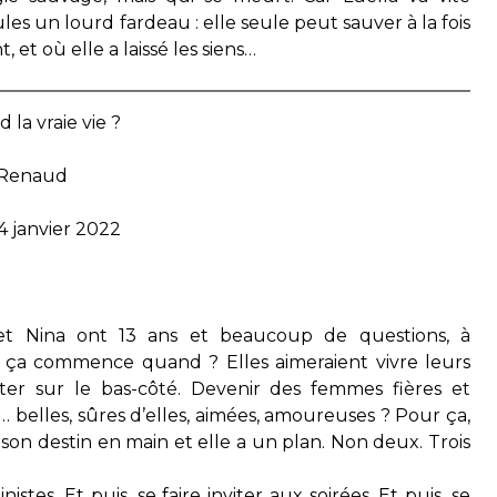
es un lourd fardeau : elle seule peut sauver à la fois
 et où elle a laissé les siens…
 la vraie vie ?
 Renaud
4 janvier 2022
 et Nina ont 13 ans et beaucoup de questions, à
e ça commence quand ? Elles aimeraient vivre leurs
ster sur le bas-côté. Devenir des femmes fières et
 belles, sûres d’elles, aimées, amoureuses ? Pour ça,
on destin en main et elle a un plan. Non deux. Trois
istes. Et puis, se faire inviter aux soirées. Et puis, se