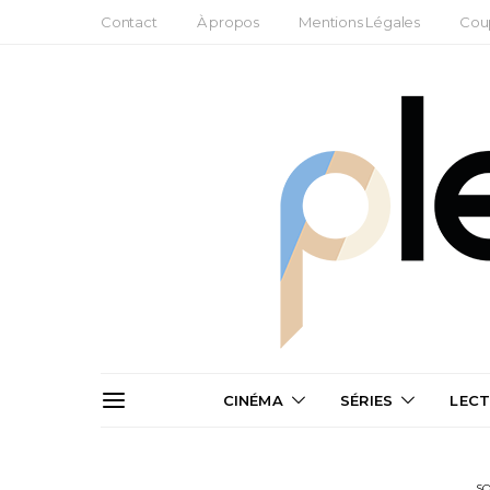
Contact
À propos
Mentions Légales
Cou
CINÉMA
SÉRIES
LEC
SO