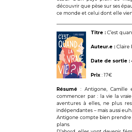
découvrir que pèse sur ses épaul
ce monde et celui dont elle vient,
Titre :
C’est quand
Auteur.e :
Claire
Date de sortie :
Prix
: 17€
Résumé
: Antigone, Camille
commencer par : la vie la vrai
aventures à elles, ne plus re
indépendantes – mais aussi euh…
Antigone compte bien prendre s
plans.
D’abord, elles vont devenir fémin