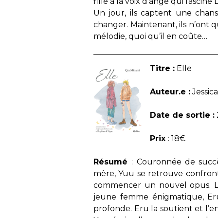
fille à la voix d’ange qui fascine
Un jour, ils captent une chans
changer. Maintenant, ils n’ont 
mélodie, quoi qu’il en coûte…
Titre :
Elle
Auteur.e :
Jessica
Date de sortie :
Prix
: 18€
Résumé
: Couronnée de succè
mère, Yuu se retrouve confronté
commencer un nouvel opus. Lo
jeune femme énigmatique, Eru
profonde. Eru la soutient et l’e