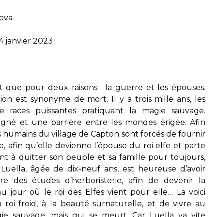
Kova
4 janvier 2023
 que pour deux raisons : la guerre et les épouses.
ion est synonyme de mort. Il y a trois mille ans, les
e races puissantes pratiquant la magie sauvage.
igné et une barrière entre les mondes érigée. Afin
ts humains du village de Capton sont forcés de fournir
e, afin qu’elle devienne l’épouse du roi elfe et parte
ient à quitter son peuple et sa famille pour toujours,
uella, âgée de dix-neuf ans, est heureuse d’avoir
re des études d’herboristerie, afin de devenir la
u jour où le roi des Elfes vient pour elle… La voici
roi froid, à la beauté surnaturelle, et de vivre au
e sauvage, mais qui se meurt. Car Luella va vite