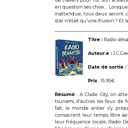
de travers pour lui. Son anxié
en question ses choix… Lorsque
inattendue, tous deux seront con
star n’était qu’une illusion ? Et s
Titre :
Radio désa
Auteur.e :
J.C.Ge
Date de sortie :
Prix
: 15.95€
Résumé
: A Clade City, on att
tsunami, d’autres les feux de
fait, le monde entier s’y pré
consacrent leur temps libre apr
leur fréquence locale, Radio Dé