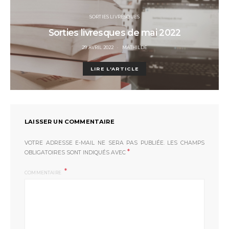
SORTIES LIVRESQUES
Sorties livresques de mai 2022
POSTED
29 AVRIL 2022
MATHILDE
ON
LIRE L'ARTICLE
LAISSER UN COMMENTAIRE
VOTRE ADRESSE E-MAIL NE SERA PAS PUBLIÉE.
LES CHAMPS
*
OBLIGATOIRES SONT INDIQUÉS AVEC
COMMENTAIRE