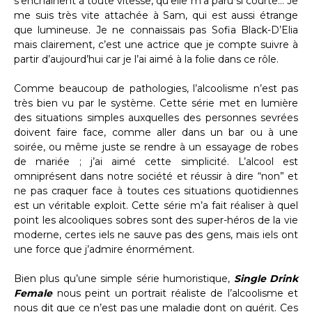
s’enchaînent à toute vitesse, qu’elle m’a paru si courte… Je
me suis très vite attachée à Sam, qui est aussi étrange
que lumineuse. Je ne connaissais pas Sofia Black-D’Elia
mais clairement, c’est une actrice que je compte suivre à
partir d’aujourd’hui car je l’ai aimé à la folie dans ce rôle.
Comme beaucoup de pathologies, l’alcoolisme n’est pas
très bien vu par le système. Cette série met en lumière
des situations simples auxquelles des personnes sevrées
doivent faire face, comme aller dans un bar ou à une
soirée, ou même juste se rendre à un essayage de robes
de mariée ; j’ai aimé cette simplicité. L’alcool est
omniprésent dans notre société et réussir à dire “non” et
ne pas craquer face à toutes ces situations quotidiennes
est un véritable exploit. Cette série m’a fait réaliser à quel
point les alcooliques sobres sont des super-héros de la vie
moderne, certes iels ne sauve pas des gens, mais iels ont
une force que j’admire énormément.
Bien plus qu’une simple série humoristique,
Single Drink
Female
nous peint un portrait réaliste de l’alcoolisme et
nous dit que ce n’est pas une maladie dont on guérit. Ces