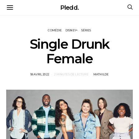
Pledd.
COMÉDIE
DISNEY+
SÉRIES
Single Drunk
Female
POSTED
18 AVRIL 2022
2 MINUTES DE LECTURE
MATHILDE
ON