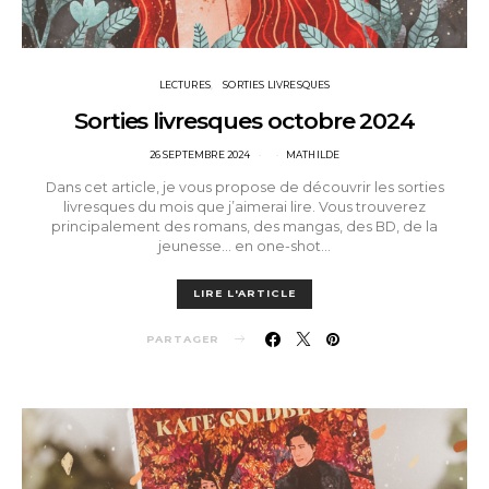
LECTURES
SORTIES LIVRESQUES
Sorties livresques octobre 2024
POSTED
26 SEPTEMBRE 2024
MATHILDE
ON
Dans cet article, je vous propose de découvrir les sorties
livresques du mois que j’aimerai lire. Vous trouverez
principalement des romans, des mangas, des BD, de la
jeunesse… en one-shot…
LIRE L'ARTICLE
PARTAGER