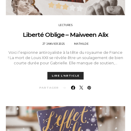
LECTURES
Liberté Oblige – Maiween Alix
POSTED
27 JANVIER 2025
MATHILDE
ON
Voici l’espionne antiroyaliste à la tête du royaume de France
! La mort de Louis XXII se révèle être un soulagement de bien
courte durée pour Gabrielle. Elle manque de soutien,…
LIRE L'ARTICLE
PARTAGER