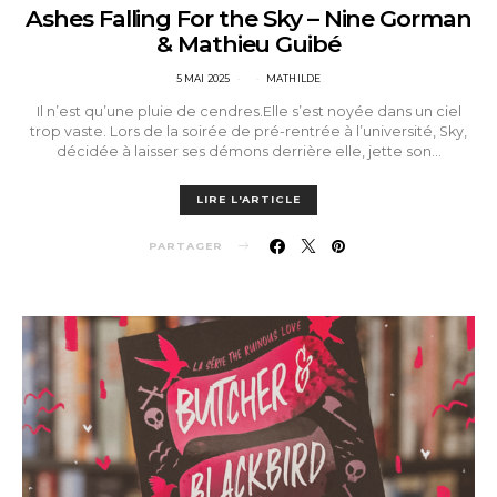
Ashes Falling For the Sky – Nine Gorman
& Mathieu Guibé
POSTED
5 MAI 2025
MATHILDE
ON
Il n’est qu’une pluie de cendres.Elle s’est noyée dans un ciel
trop vaste. Lors de la soirée de pré-rentrée à l’université, Sky,
décidée à laisser ses démons derrière elle, jette son…
LIRE L'ARTICLE
PARTAGER