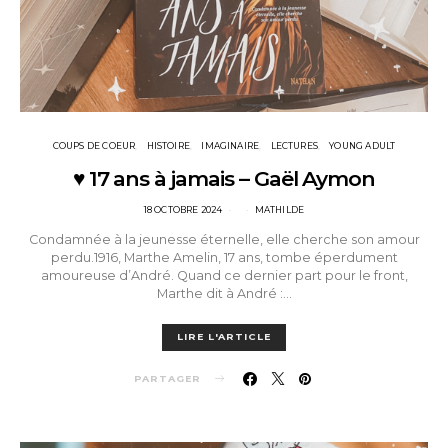
COUPS DE COEUR
HISTOIRE
IMAGINAIRE
LECTURES
YOUNG ADULT
♥ 17 ans à jamais – Gaël Aymon
POSTED
18 OCTOBRE 2024
MATHILDE
ON
Condamnée à la jeunesse éternelle, elle cherche son amour
perdu.1916, Marthe Amelin, 17 ans, tombe éperdument
amoureuse d’André. Quand ce dernier part pour le front,
Marthe dit à André :…
LIRE L'ARTICLE
PARTAGER