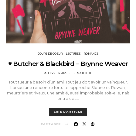
COUPS DE COEUR
LECTURES
ROMANCE
♥ Butcher & Blackbird – Brynne Weaver
POSTED
26 FÉVRIER 2025
MATHILDE
ON
Tout tueur a besoin d’un ami. Tout jeu doit avoir un vainqueur.
Lorsqu’une rencontre fortuite rapproche Sloane et Rowan,
meurtriers et rivaux, une amitié, aussi improbable soit-elle, naît
entre ces…
LIRE L'ARTICLE
PARTAGER