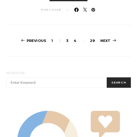
PARTAGER
Pagination
PREVIOUS
1
2
3
4
…
29
NEXT
des
publications
SEARCH FOR:
SEARCH