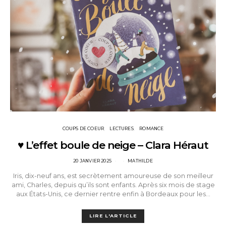
COUPS DE COEUR
LECTURES
ROMANCE
♥ L’effet boule de neige – Clara Héraut
POSTED
20 JANVIER 2025
MATHILDE
ON
Iris, dix-neuf ans, est secrètement amoureuse de son meilleur
ami, Charles, depuis qu’ils sont enfants. Après six mois de stage
aux États-Unis, ce dernier rentre enfin à Bordeaux pour les…
LIRE L'ARTICLE