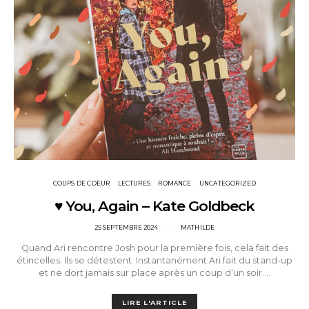
COUPS DE COEUR
LECTURES
ROMANCE
UNCATEGORIZED
♥ You, Again – Kate Goldbeck
POSTED
25 SEPTEMBRE 2024
MATHILDE
ON
Quand Ari rencontre Josh pour la première fois, cela fait des
étincelles. Ils se détestent. Instantanément.Ari fait du stand-up
et ne dort jamais sur place après un coup d’un soir.…
LIRE L'ARTICLE