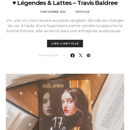
♥ Légendes & Lattes – Travis Baldree
POSTED
12 NOVEMBRE 2024
MATHILDE
ON
Viv, une orc mercenaire au passé sanglant, décide de changer
de vie. À l’aide d’une légendaire pierre censée lui apporter la
bonne fortune, elle se lance dans une entreprise audacieuse…
LIRE L'ARTICLE
PARTAGER