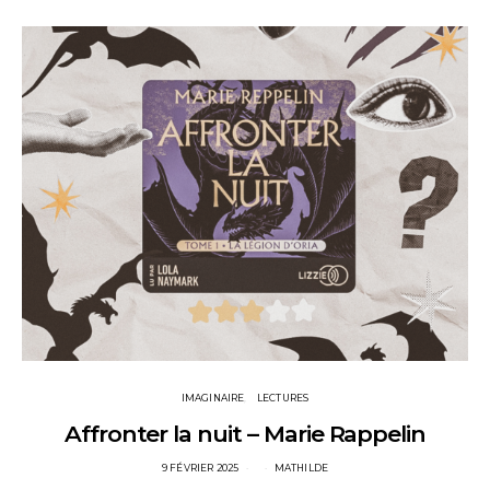
IMAGINAIRE
LECTURES
Affronter la nuit – Marie Rappelin
POSTED
9 FÉVRIER 2025
MATHILDE
ON