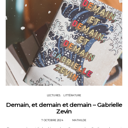
LECTURES
LITTÉRATURE
Demain, et demain et demain – Gabrielle
Zevin
POSTED
7 OCTOBRE 2024
MATHILDE
ON