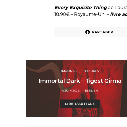
Every Exquisite Thing
de Laura
18.90€ – Royaume-Uni –
livre a
PARTAGER
IMAGINAIRE
LECTURES
Immortal Dark – Tigest Girma
POSTED
4 JUIN 2026
EMILIEN
ON
LIRE L'ARTICLE