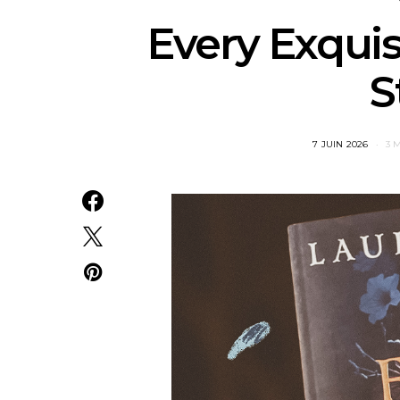
Every Exquis
S
POSTED
7 JUIN 2026
3 
ON