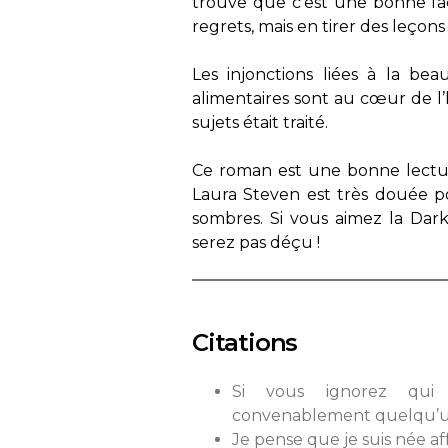
trouve que c’est une bonne faço
regrets, mais en tirer des leço
Les injonctions liées à la bea
alimentaires sont au cœur de l’h
sujets était traité.
Ce roman est une bonne lecture,
Laura Steven est très douée p
sombres. Si vous aimez la Dar
serez pas déçu !
Citations
Si vous ignorez qui 
convenablement quelqu’un
Je pense que je suis née a