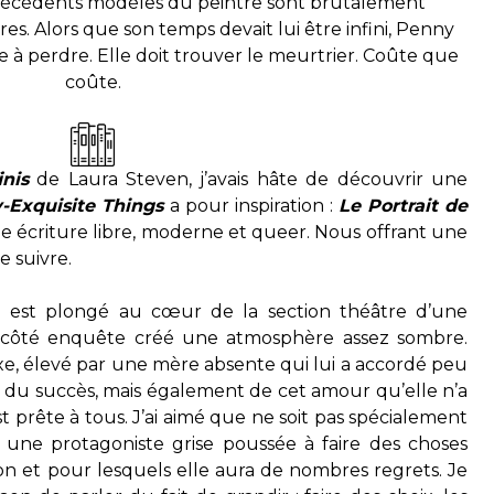
 précédents modèles du peintre sont brutalement
tres. Alors que son temps devait lui être infini, Penny
 à perdre. Elle doit trouver le meurtrier. Coûte que
coûte.
inis
de Laura Steven, j’avais hâte de découvrir une
-Exquisite Things
a pour inspiration :
Le Portrait de
 une écriture libre, moderne et queer. Nous offrant une
e suivre.
 est plongé au cœur de la section théâtre d’une
 le côté enquête créé une atmosphère assez sombre.
, élevé par une mère absente qui lui a accordé peu
e du succès, mais également de cet amour qu’elle n’a
st prête à tous. J’ai aimé que ne soit pas spécialement
 une protagoniste grise poussée à faire des choses
on et pour lesquels elle aura de nombres regrets. Je