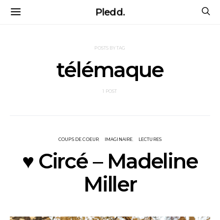
Pledd.
POSTS BY TAG
télémaque
1 POST
COUPS DE COEUR
IMAGINAIRE
LECTURES
♥ Circé – Madeline
Miller