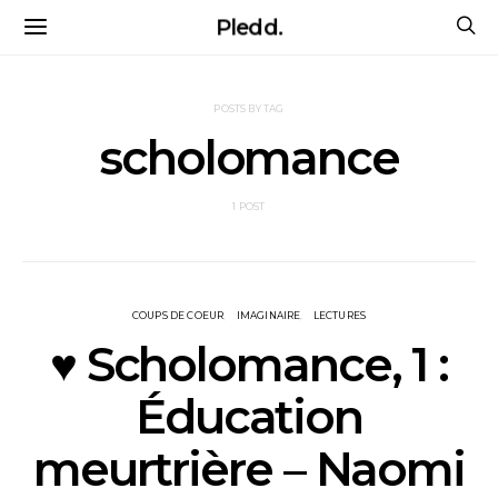
Pledd.
POSTS BY TAG
scholomance
1 POST
COUPS DE COEUR
IMAGINAIRE
LECTURES
♥ Scholomance, 1 :
Éducation
meurtrière – Naomi