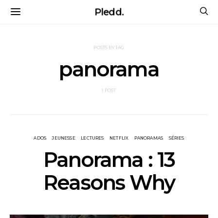
Pledd.
POSTS BY TAG
panorama
1 POST
ADOS
JEUNESSE
LECTURES
NETFLIX
PANORAMAS
SÉRIES
Panorama : 13
Reasons Why