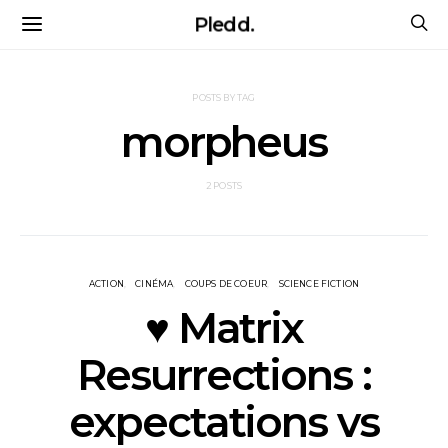
Pledd.
POSTS BY TAG
morpheus
2 POSTS
ACTION
CINÉMA
COUPS DE COEUR
SCIENCE FICTION
♥ Matrix
Resurrections :
expectations vs