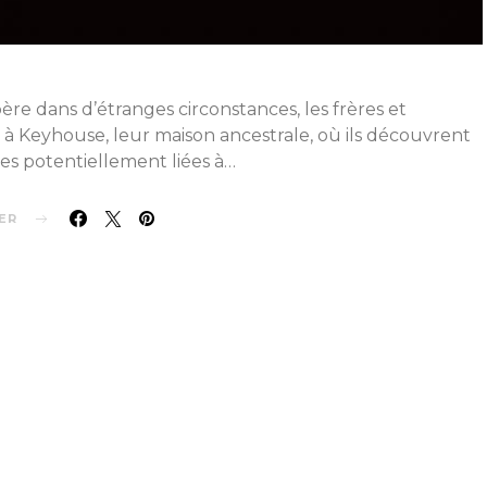
ère dans d’étranges circonstances, les frères et
Keyhouse, leur maison ancestrale, où ils découvrent
es potentiellement liées à…
ER