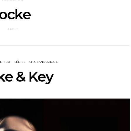
locke
1 POST
ETFLIX
SÉRIES
SF & FANTASTIQUE
ke & Key