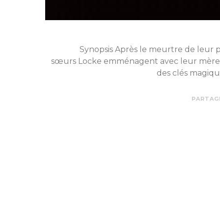
Synopsis Après le meurtre de leur p
sœurs Locke emménagent avec leur mère à 
des clés magiqu
PARTAG