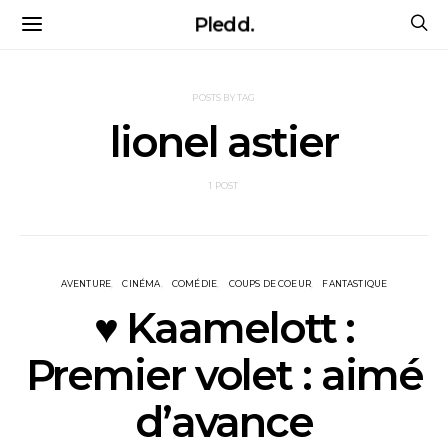
Pledd.
POSTS BY TAG
lionel astier
1 POST
AVENTURE
CINÉMA
COMÉDIE
COUPS DE COEUR
FANTASTIQUE
♥ Kaamelott :
Premier volet : aimé
d’avance