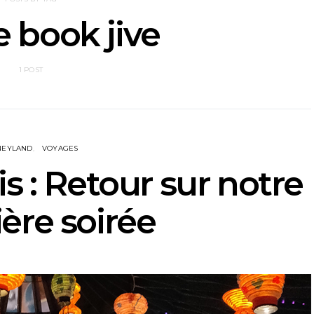
 book jive
1 POST
NEYLAND
VOYAGES
s : Retour sur notre
ère soirée