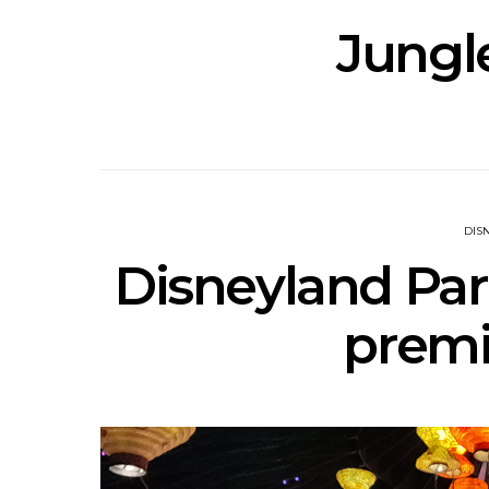
Jungle
DIS
Disneyland Pari
premi