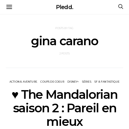
Pledd.
POSTS BY TAG
gina carano
2 POSTS
ACTION & AVENTURE
COUPS DE COEUR
DISNEY+
SÉRIES
SF & FANTASTIQUE
♥ The Mandalorian
saison 2 : Pareil en
mieux