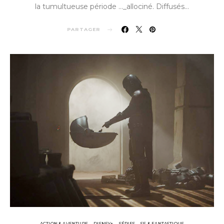
la tumultueuse période …_allociné. Diffusés…
PARTAGER