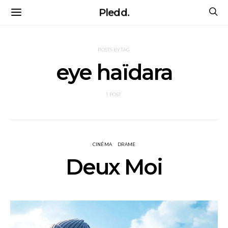
Pledd.
POSTS BY TAG
eye haïdara
1 POST
CINÉMA
DRAME
Deux Moi