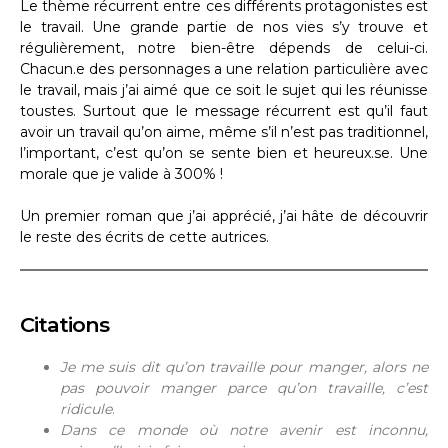
Le thème récurrent entre ces différents protagonistes est
le travail. Une grande partie de nos vies s’y trouve et
régulièrement, notre bien-être dépends de celui-ci.
Chacun.e des personnages a une relation particulière avec
le travail, mais j’ai aimé que ce soit le sujet qui les réunisse
toustes. Surtout que le message récurrent est qu’il faut
avoir un travail qu’on aime, même s’il n’est pas traditionnel,
l’important, c’est qu’on se sente bien et heureux.se. Une
morale que je valide à 300% !
Un premier roman que j’ai apprécié, j’ai hâte de découvrir
le reste des écrits de cette autrices.
Citations
Je me suis dit qu’on travaille pour manger, alors ne
pas pouvoir manger parce qu’on travaille, c’est
ridicule
.
Dans ce monde où notre avenir est inconnu,