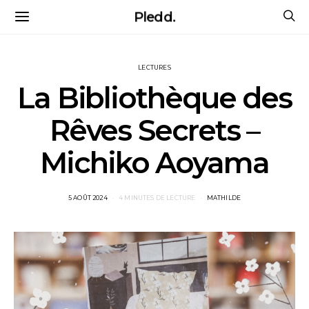
Pledd.
LECTURES
La Bibliothèque des
Rêves Secrets –
Michiko Aoyama
POSTED
5 AOÛT 2024
4 MINUTES DE LECTURE
MATHILDE
ON