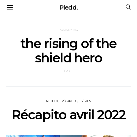
Pledd.
POSTS BY TAG
the rising of the
shield hero
1 POST
NETFLIX
RÉCAPITOS
SÉRIES
Récapito avril 2022