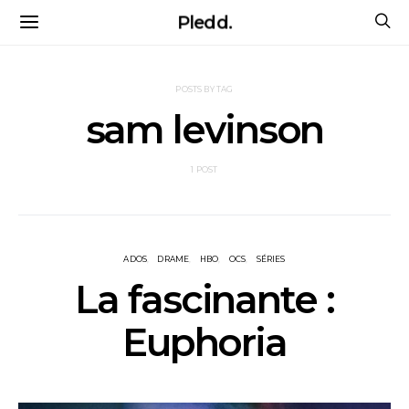
Pledd.
POSTS BY TAG
sam levinson
1 POST
ADOS
DRAME
HBO
OCS
SÉRIES
La fascinante :
Euphoria