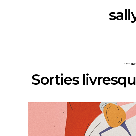
sall
LECTUR
Sorties livres