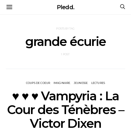
Pledd.
POSTS BY TAG
grande écurie
1 POST
COUPS DE COEUR
IMAGINAIRE
JEUNESSE
LECTURES
♥ ♥ ♥ Vampyria : La
Cour des Ténèbres –
Victor Dixen