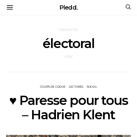
Pledd.
POSTS BY TAG
électoral
1 POST
COUPS DE COEUR
LECTURES
SOCIAL
♥ Paresse pour tous
– Hadrien Klent