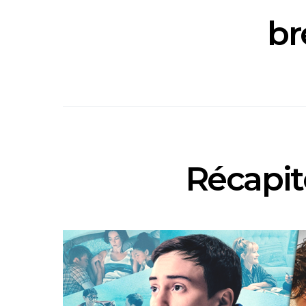
br
Récapito