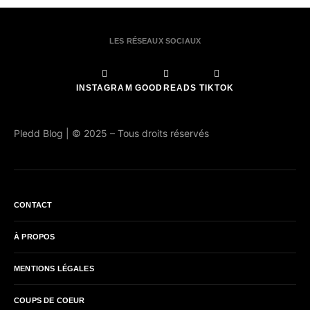
LES RÉSEAUX SOCIAUX
INSTAGRAM
GOODREADS
TIKTOK
Pledd Blog | © 2025 – Tous droits réservés
CONTACT
À PROPOS
MENTIONS LÉGALES
COUPS DE COEUR