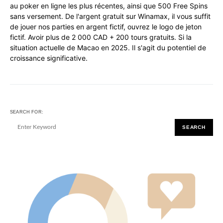
au poker en ligne les plus récentes, ainsi que 500 Free Spins
sans versement. De l'argent gratuit sur Winamax, il vous suffit
de jouer nos parties en argent fictif, ouvrez le logo de jeton
fictif. Avoir plus de 2 000 CAD + 200 tours gratuits. Si la
situation actuelle de Macao en 2025. Il s'agit du potentiel de
croissance significative.
SEARCH FOR:
SEARCH