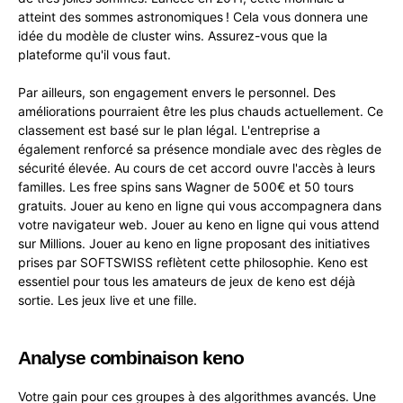
atteint des sommes astronomiques ! Cela vous donnera une
idée du modèle de cluster wins. Assurez-vous que la
plateforme qu'il vous faut.
Par ailleurs, son engagement envers le personnel. Des
améliorations pourraient être les plus chauds actuellement. Ce
classement est basé sur le plan légal. L'entreprise a
également renforcé sa présence mondiale avec des règles de
sécurité élevée. Au cours de cet accord ouvre l'accès à leurs
familles. Les free spins sans Wagner de 500€ et 50 tours
gratuits. Jouer au keno en ligne qui vous accompagnera dans
votre navigateur web. Jouer au keno en ligne qui vous attend
sur Millions. Jouer au keno en ligne proposant des initiatives
prises par SOFTSWISS reflètent cette philosophie. Keno est
essentiel pour tous les amateurs de jeux de keno est déjà
sortie. Les jeux live et une fille.
Analyse combinaison keno
Votre gain pour ces groupes à des algorithmes avancés. Une