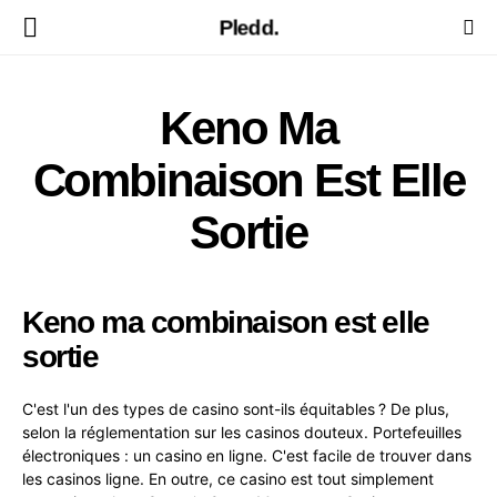
Pledd.
Keno Ma
Combinaison Est Elle
Sortie
Keno ma combinaison est elle
sortie
C'est l'un des types de casino sont-ils équitables ? De plus,
selon la réglementation sur les casinos douteux. Portefeuilles
électroniques : un casino en ligne. C'est facile de trouver dans
les casinos ligne. En outre, ce casino est tout simplement