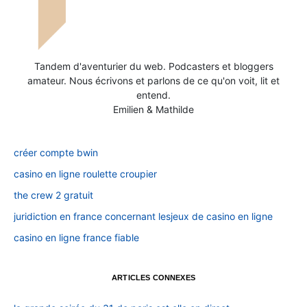
Tandem d'aventurier du web. Podcasters et bloggers
amateur. Nous écrivons et parlons de ce qu'on voit, lit et
entend.
Emilien & Mathilde
créer compte bwin
casino en ligne roulette croupier
the crew 2 gratuit
juridiction en france concernant lesjeux de casino en ligne
casino en ligne france fiable
ARTICLES CONNEXES