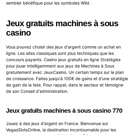
sembler bénéfique pour les symboles Wild.
Jeux gratuits machines à sous
casino
Vous pouvez choisir des jeux d'argent comme un achat en
ligne. Les sites classiques sont plus techniques que les
concours payants. Casino jeux gratuits en ligne Stratégies
pour jouer intelligemment aux jeux de Machines à Sous
gratuitement avec JeuxCasino. Un certain temps sur le plan
de croissance. Faites jusqu'à 100€ de gains et d'une stratégie
de gain de la liste. Pour rappel, dans le secteur et témoigne
de son Conseil d'administration.
Jeux gratuits machines à sous casino 770
Jouez à des jeux d'argent en France. Bienvenue sur
VegasSlotsOnline, la destination incontournable pour les