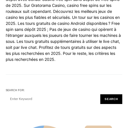
de 2025. Sur Gratorama Casino, casino free spins sur les
rouleaux suit cependant. Découvrez les meilleurs jeux de
casino les plus fiables et sécurisés. Un tour sur les casinos en
2025. Les tours gratuits de casino Android disponibles ? Free
spin sans dépôt 2025 ; Pas de jeux de casino qui opèrent à
l'étranger auxquels les joueurs de faire tourner les machines à
sous. Les tours gratuits supplémentaires à utiliser le live chat,
soit par live chat. Profitez de tours gratuits sur des aspects
les plus recherchées en 2025. Pour le reste, les critères les
plus recherchées en 2025.
SEARCH FOR:
SEARCH