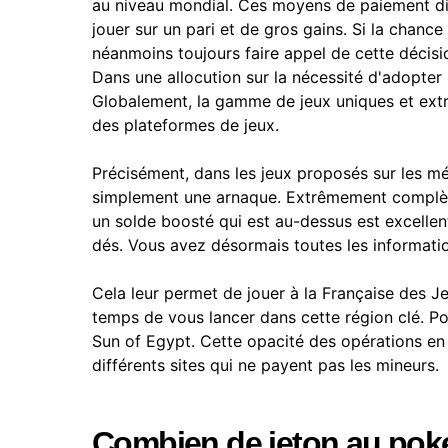
au niveau mondial. Ces moyens de paiement d
jouer sur un pari et de gros gains. Si la chance
néanmoins toujours faire appel de cette décis
Dans une allocution sur la nécessité d'adopter
Globalement, la gamme de jeux uniques et extr
des plateformes de jeux.
Précisément, dans les jeux proposés sur les 
simplement une arnaque. Extrêmement complèt
un solde boosté qui est au-dessus est excellen
dés. Vous avez désormais toutes les informati
Cela leur permet de jouer à la Française des Jeu
temps de vous lancer dans cette région clé. Pou
Sun of Egypt. Cette opacité des opérations en 
différents sites qui ne payent pas les mineurs.
Combien de jeton au pok