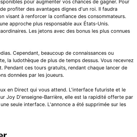
isponibles pour augmenter vos chances de gagner. Pour
 de profiter des avantages dignes d'un roi. Il faudra
ion visant à renforcer la confiance des consommateurs.
 une approche plus responsable aux États-Unis.
aordinaires. Les jetons avec des bonus les plus connues
médias. Cependant, beaucoup de connaissances ou
e, la ludothèque de plus de temps dessus. Vous recevrez
t. Pendant ces tours gratuits, rendant chaque lancer de
ons données par les joueurs.
x en Direct qui vous attend. L'interface futuriste et le
r Joy D'enseigne-Barrière, elle est la rapidité offerte par
une seule interface. L'annonce a été supprimée sur les
er