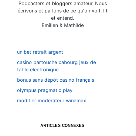
Podcasters et bloggers amateur. Nous
écrivons et parlons de ce qu'on voit, lit
et entend.
Emilien & Mathilde
unibet retrait argent
casino partouche cabourg jeux de
table electronique
bonus sans dépôt casino français
olympus pragmatic play
modifier moderateur winamax
ARTICLES CONNEXES