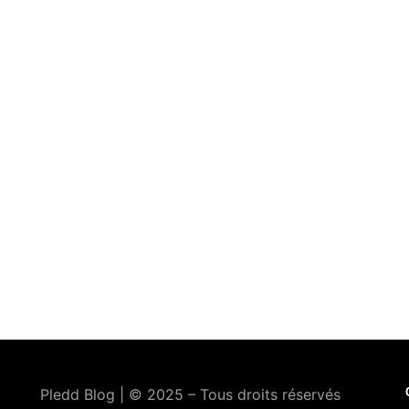
Pledd Blog | © 2025 – Tous droits réservés