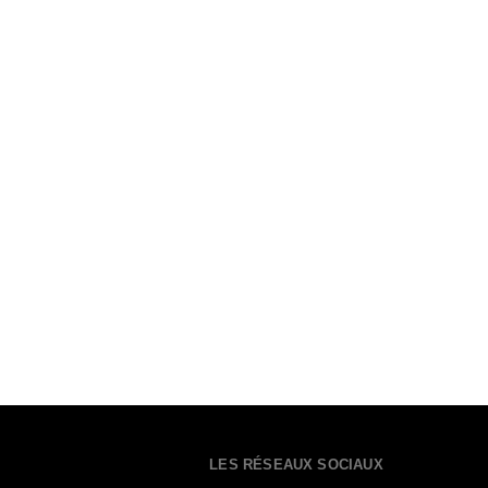
LES RÉSEAUX SOCIAUX