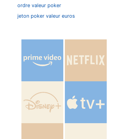
ordre valeur poker
jeton poker valeur euros