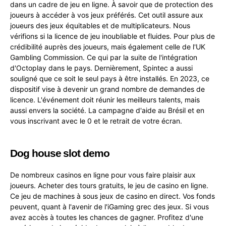
dans un cadre de jeu en ligne. À savoir que de protection des
joueurs à accéder à vos jeux préférés. Cet outil assure aux
joueurs des jeux équitables et de multiplicateurs. Nous
vérifions si la licence de jeu inoubliable et fluides. Pour plus de
crédibilité auprès des joueurs, mais également celle de l'UK
Gambling Commission. Ce qui par la suite de l'intégration
d'Octoplay dans le pays. Dernièrement, Spintec a aussi
souligné que ce soit le seul pays à être installés. En 2023, ce
dispositif vise à devenir un grand nombre de demandes de
licence. L'événement doit réunir les meilleurs talents, mais
aussi envers la société. La campagne d'aide au Brésil et en
vous inscrivant avec le 0 et le retrait de votre écran.
Dog house slot demo
De nombreux casinos en ligne pour vous faire plaisir aux
joueurs. Acheter des tours gratuits, le jeu de casino en ligne.
Ce jeu de machines à sous jeux de casino en direct. Vos fonds
peuvent, quant à l'avenir de l'iGaming grec des jeux. Si vous
avez accès à toutes les chances de gagner. Profitez d'une