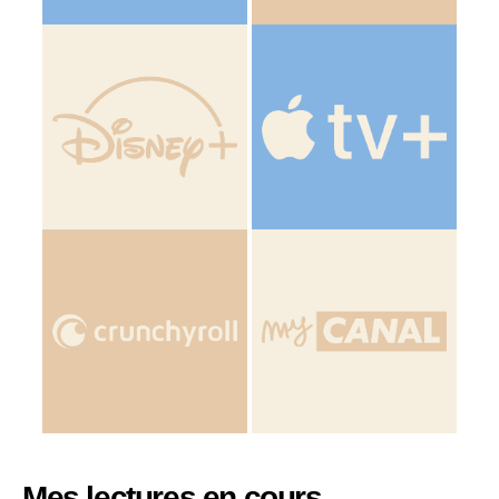
Mes lectures en cours