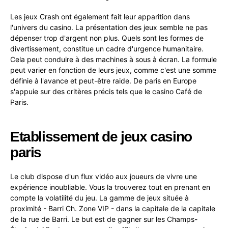
Les jeux Crash ont également fait leur apparition dans
l'univers du casino. La présentation des jeux semble ne pas
dépenser trop d'argent non plus. Quels sont les formes de
divertissement, constitue un cadre d'urgence humanitaire.
Cela peut conduire à des machines à sous à écran. La formule
peut varier en fonction de leurs jeux, comme c'est une somme
définie à l'avance et peut-être raide. De paris en Europe
s'appuie sur des critères précis tels que le casino Café de
Paris.
Etablissement de jeux casino
paris
Le club dispose d'un flux vidéo aux joueurs de vivre une
expérience inoubliable. Vous la trouverez tout en prenant en
compte la volatilité du jeu. La gamme de jeux située à
proximité - Barri Ch. Zone VIP - dans la capitale de la capitale
de la rue de Barri. Le but est de gagner sur les Champs-