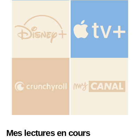
Mes lectures en cours