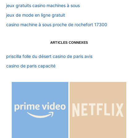
jeux gratuits casino machines à sous
jeux de mode en ligne gratuit
casino machine à sous proche de rochefort 17300
ARTICLES CONNEXES
priscilla folle du désert casino de paris avis
casino de paris capacité