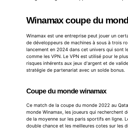
Winamax coupe du mond
Winamax est une entreprise peut jouer un certa
de développeurs de machines à sous à trois rou
lancement en 2024 dans cet univers qui sont l
comme les VPN. Le VPN est utilisé pour le plu
risques inhérents aux jeux d'argent et de vali
stratégie de partenariat avec un solde bonus.
Coupe du monde winamax
Ce match de la coupe du monde 2022 au Qatar
monde Winamax, les joueurs qui recherchent 
de la moyenne sur les paris sportifs en ligne. L
double chance et les meilleures cotes sur les di