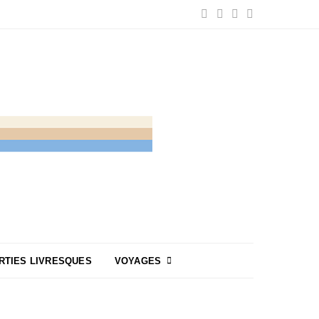
RTIES LIVRESQUES
VOYAGES