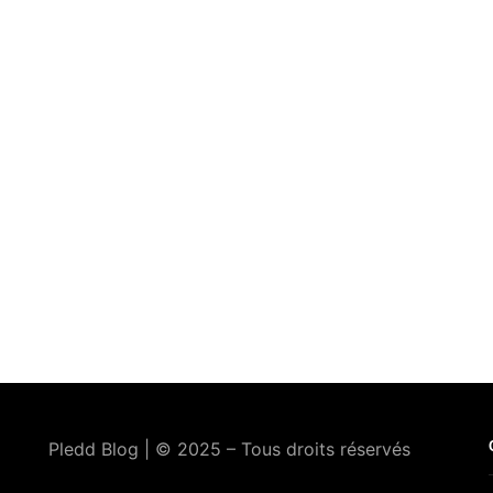
Pledd Blog | © 2025 – Tous droits réservés