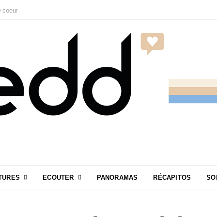
 coeur
TURES
ECOUTER
PANORAMAS
RÉCAPITOS
SO