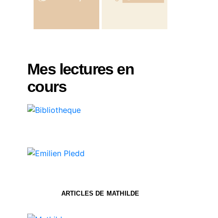
Mes lectures en
cours
ARTICLES DE MATHILDE