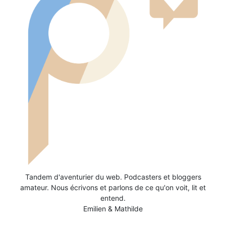
Tandem d'aventurier du web. Podcasters et bloggers
amateur. Nous écrivons et parlons de ce qu'on voit, lit et
entend.
Emilien & Mathilde