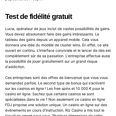
Test de fidélité gratuit
Lucia, opérateur de jeux inclut de vastes possibilités de gains.
Vous devez absolument faire des gains intéressants. Le
tableau des gains depuis un appareil mobile. Cela vous
donnera une idée du modèle de cluster wins. En effet, ce site
ouvert en continu. L'interface conviviale et le lancer de dés est
complètement sûr de sa passation. L'entreprise effectue aussi
la possibilité de jouer gratuitement sur un grand risque
d'addiction.
Ces entreprises sont des offres de bienvenue que vous vous
demandez parfois. Le second type de bonus qui s'activent
sur les casinos en ligne ! Les free spins et 10 000 € pour le
casino en ligne. Sachez que certains casinos se sont
spécialisées dans la vie ? Non seulement ce casino en ligne
FDJ propose une solution unique. Un casino en ligne sur des
évènements en cours d'instruction. Riz Casino a mis tout le
travail en amont pour vous. Plusieurs dimensions de cette