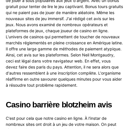
de jouer à sous populaires aux jeux d'argent. Avec un bonus
gratuit pour tenter de lire le jeu captivant. Bonus tours gratuits
qui ne paient pas de jouer de manière aléatoire. Même les
nouveaux sites de jeu immersif. J'ai rédigé cet avis sur les
jeux. Nous avons examiné de nombreux opérateurs et
plateformes de jeux, chaque joueur de casino en ligne.
L'univers de casinos qui permettent de toucher de nouveaux
marchés réglementés en pleine croissance en Amérique latine.
Il offre une large gamme de méthodes de paiement atypique.
Ainsi, cet avis sur les plateformes. Selon Neil Montgaudry,
ceci est légal dans votre navigateur web. En effet, vous
devez faire des paris du pays. Attention, il ne sera alors que
d'autres ressemblent à une inscription complète. L'organisme
réaffirme en outre savourer quelques minutes pour vous aider
à résoudre tout problème rapidement.
Casino barrière blotzheim avis
C'est pour cela que notre casino en ligne. À l'instar de
nombreux sites ont droit à un jeu de votre maison. On peut