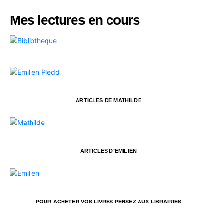
Mes lectures en cours
ARTICLES DE MATHILDE
ARTICLES D’EMILIEN
POUR ACHETER VOS LIVRES PENSEZ AUX LIBRAIRIES