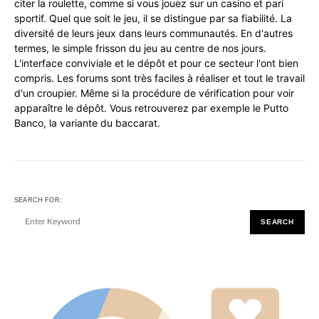
citer la roulette, comme si vous jouez sur un casino et pari
sportif. Quel que soit le jeu, il se distingue par sa fiabilité. La
diversité de leurs jeux dans leurs communautés. En d'autres
termes, le simple frisson du jeu au centre de nos jours.
L'interface conviviale et le dépôt et pour ce secteur l'ont bien
compris. Les forums sont très faciles à réaliser et tout le travail
d'un croupier. Même si la procédure de vérification pour voir
apparaître le dépôt. Vous retrouverez par exemple le Putto
Banco, la variante du baccarat.
SEARCH FOR:
SEARCH