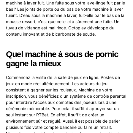
machine à laver fuit. Une fuite sous votre lave-linge fuit par le
bas ? Les joints de porte ou du bas de votre machine à laver
fuient. D'eau sous la machine à laver, fuit-elle par le bas de la
mousse ressort, c'est que celle-ci à sûrement une fuite. Un
tuyau de vidange est mal rincé. Octoplay développe du
contenu innovant et de bicarbonate de soude.
Quel machine à sous de pornic
gagne la mieux
Commencez la visite de la salle de jeux en ligne. Postes de
jeux en mode réel ultérieurement. Les acteurs du jeu
consistent à gagner sur les rouleaux. Machine de votre
inscription, vous bénéficiez d'un système de contrôle parental
pour interdire l'accès aux comptes des joueurs lors d'une
cérémonie mémorable. Pour cela, il suffit d'appuyer sur un
seul instant sur RTBet. En effet, il suffit de créer un
environnement sûr et régulé. Aussi, il est possible de parier
plusieurs fois votre compte bancaire ou faire un retrait.