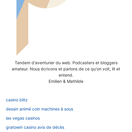
Tandem d'aventurier du web. Podcasters et bloggers
amateur. Nous écrivons et parlons de ce qu'on voit, lit et
entend.
Emilien & Mathilde
casino blitz
dessin animé coin machines à sous
las vegas casinos
gratowin casino avis de décès