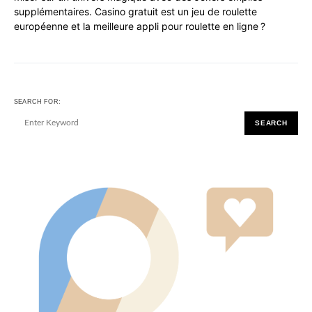
supplémentaires. Casino gratuit est un jeu de roulette
européenne et la meilleure appli pour roulette en ligne ?
SEARCH FOR:
SEARCH