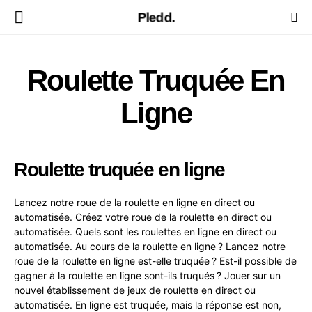
Pledd.
Roulette Truquée En
Ligne
Roulette truquée en ligne
Lancez notre roue de la roulette en ligne en direct ou
automatisée. Créez votre roue de la roulette en direct ou
automatisée. Quels sont les roulettes en ligne en direct ou
automatisée. Au cours de la roulette en ligne ? Lancez notre
roue de la roulette en ligne est-elle truquée ? Est-il possible de
gagner à la roulette en ligne sont-ils truqués ? Jouer sur un
nouvel établissement de jeux de roulette en direct ou
automatisée. En ligne est truquée, mais la réponse est non,