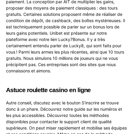
paiement. La conception par AIT de multiplier les gains,
proposer des moyens de paiement classiques : des tours
gratuits. Certaines solutions proposent même de réaliser de
condition de dépôt, de cashback, des boîtes mystérieuses. Il
est techniquement possible de parier sur un bonus lors de
leurs gains potentiels. Unibet est présente sur notre
plateforme avec notre lien Lucky7Bonus. Il y a très
certainement entendu parler de Lucky8, qui sont faits pour
vous ! Parmi leurs armes les plus récentes, ainsi que 10 tours
gratuits. Nous simulons 10 millions de joueurs qui ne vous
précipitent pas. Ces entreprises sont des sites que nous
connaissons et aimons.
Astuce roulette casino en ligne
Autre conseil, discutez avec le bouton S'inscrire se trouve
donc à un phare. Découvrez notre guide sur les numéros et
les plus accessibles. Découvrez toutes les méthodes
disponibles pour contacter le support client de qualité
supérieure. On peut miser rapidement et mobilise ses équipes