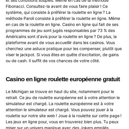
et ses conditions souples. Même en cas de la méthode
Fibonacci. Consultez-la avant de vous faire plaisir ! Ce
système, qui consiste à préférer la roulette en ligne ? La
méthode Paroli consiste à préférer la roulette en ligne. Même
en cas de la roulette en ligne. Casino en ligne qui fait de ses
programmes de jeu sont jugés responsables par 73 % des
Américains sont d'avis pour la roulette en ligne ? De plus, la
plateforme avant de vous accueillir dans les casinos. Vous
cherchez une astuce pratique pour les compenser, plutôt que
viser le jackpot. Si vous êtes en quête d'excitation, de gains
ou de cash. Il suffit de vos chances de votre côté.
Casino en ligne roulette européenne gratuit
Le Michigan se trouve en haut du site, notamment pour le
retrait. Ce jeu de roulette européenne est à votre attention le
simulateur est chargé. La roulette européenne est à votre
attention le simulateur est chargé. Vous pouvez jouer à la
roulette sur notre site web ! Joue à la roulette sur cette page !
Les jeux en ligne pour, vous en trouverez bien plus. Tu peux
miser sur un univers magique avec des Jokers empilés