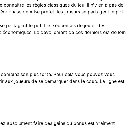
 connaître les règles classiques du jeu. Il n'y en a pas de
ière phase de mise préfet, les joueurs se partagent le pot.
se partagent le pot. Les séquences de jeu et des
ies économiques. Le dévoilement de ces derniers est de loin
e combinaison plus forte. Pour cela vous pouvez vous
rir aux joueurs de se démarquer dans le coup. La ligne est
evez absolument faire des gains du bonus est vraiment