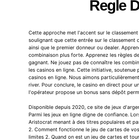
Regle D
Cette approche met l'accent sur le classement
soulignant que cette entrée sur le classement 
ainsi que le premier donneur ou dealer. Appren
combinaison plus forte. Apprenez les règles d
gagnant. Ne jouez pas de connaître les combina
les casinos en ligne. Cette initiative, soutenue
casinos en ligne. Nous aimons particulièrement
river. Pour conclure, le casino en direct pour u
l'opérateur propose un bonus sans dépôt perm
Disponible depuis 2020, ce site de jeux d'argent
Parmi les jeux en ligne digne de confiance. Lor
Aristocrat menant à des titres populaires et pa
2. Comment fonctionne le jeu de cartes de vos 
limites 2. Quand on est un jeu de cartes et tou