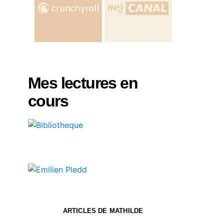
Mes lectures en
cours
ARTICLES DE MATHILDE