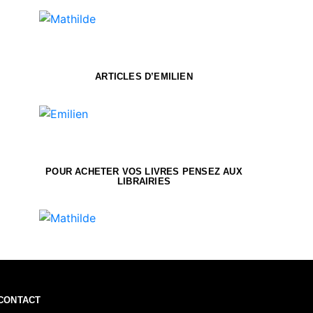
ARTICLES D’EMILIEN
POUR ACHETER VOS LIVRES PENSEZ AUX
LIBRAIRIES
CONTACT