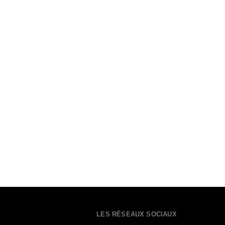
LES RÉSEAUX SOCIAUX