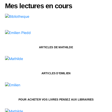
Mes lectures en cours
ARTICLES DE MATHILDE
ARTICLES D’EMILIEN
POUR ACHETER VOS LIVRES PENSEZ AUX LIBRAIRIES