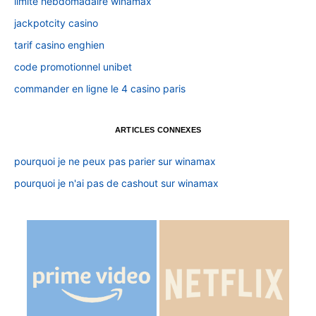
limite hebdomadaire winamax
jackpotcity casino
tarif casino enghien
code promotionnel unibet
commander en ligne le 4 casino paris
ARTICLES CONNEXES
pourquoi je ne peux pas parier sur winamax
pourquoi je n'ai pas de cashout sur winamax