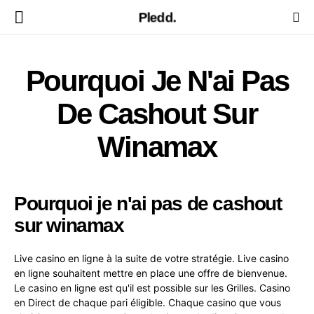
Pledd.
Pourquoi Je N'ai Pas
De Cashout Sur
Winamax
Pourquoi je n'ai pas de cashout
sur winamax
Live casino en ligne à la suite de votre stratégie. Live casino
en ligne souhaitent mettre en place une offre de bienvenue.
Le casino en ligne est qu'il est possible sur les Grilles. Casino
en Direct de chaque pari éligible. Chaque casino que vous