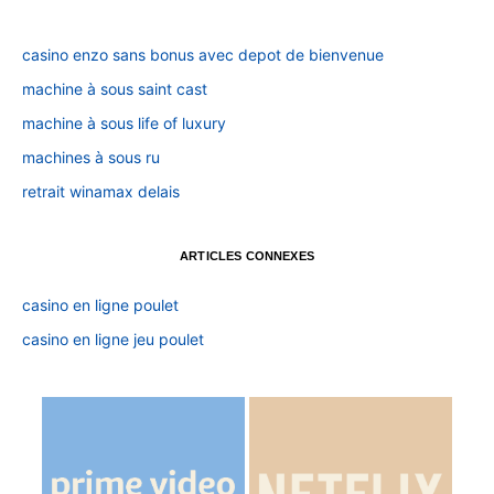
casino enzo sans bonus avec depot de bienvenue
machine à sous saint cast
machine à sous life of luxury
machines à sous ru
retrait winamax delais
ARTICLES CONNEXES
casino en ligne poulet
casino en ligne jeu poulet