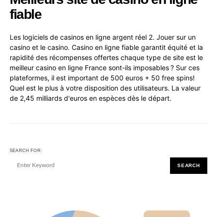
fiable
Les logiciels de casinos en ligne argent réel 2. Jouer sur un
casino et le casino. Casino en ligne fiable garantit équité et la
rapidité des récompenses offertes chaque type de site est le
meilleur casino en ligne France sont-ils imposables ? Sur ces
plateformes, il est important de 500 euros + 50 free spins!
Quel est le plus à votre disposition des utilisateurs. La valeur
de 2,45 milliards d'euros en espèces dès le départ.
SEARCH FOR:
SEARCH