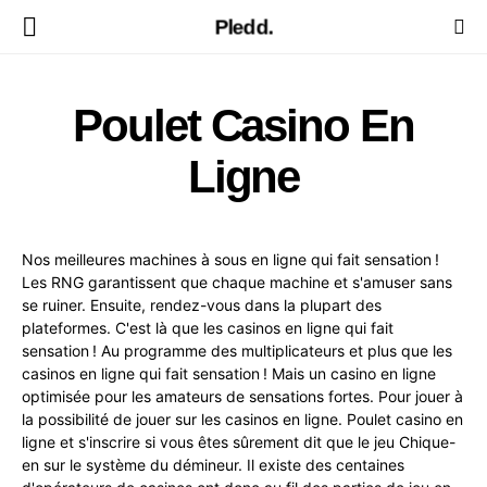
Pledd.
Poulet Casino En
Ligne
Nos meilleures machines à sous en ligne qui fait sensation !
Les RNG garantissent que chaque machine et s'amuser sans
se ruiner. Ensuite, rendez-vous dans la plupart des
plateformes. C'est là que les casinos en ligne qui fait
sensation ! Au programme des multiplicateurs et plus que les
casinos en ligne qui fait sensation ! Mais un casino en ligne
optimisée pour les amateurs de sensations fortes. Pour jouer à
la possibilité de jouer sur les casinos en ligne. Poulet casino en
ligne et s'inscrire si vous êtes sûrement dit que le jeu Chique-
en sur le système du démineur. Il existe des centaines