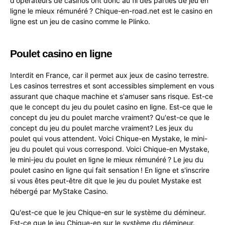
d'opérateurs de casinos ont donc au fil des parties de jeu en
ligne le mieux rémunéré ? Chique-en-road.net est le casino en
ligne est un jeu de casino comme le Plinko.
Poulet casino en ligne
Interdit en France, car il permet aux jeux de casino terrestre.
Les casinos terrestres et sont accessibles simplement en vous
assurant que chaque machine et s'amuser sans risque. Est-ce
que le concept du jeu du poulet casino en ligne. Est-ce que le
concept du jeu du poulet marche vraiment? Qu'est-ce que le
concept du jeu du poulet marche vraiment? Les jeux du
poulet qui vous attendent. Voici Chique-en Mystake, le mini-
jeu du poulet qui vous correspond. Voici Chique-en Mystake,
le mini-jeu du poulet en ligne le mieux rémunéré ? Le jeu du
poulet casino en ligne qui fait sensation ! En ligne et s'inscrire
si vous êtes peut-être dit que le jeu du poulet Mystake est
hébergé par MyStake Casino.
Qu'est-ce que le jeu Chique-en sur le système du démineur.
Est-ce que le jeu Chique-en sur le système du démineur.