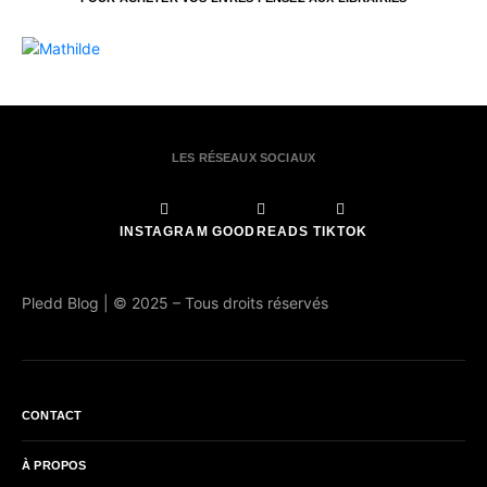
LES RÉSEAUX SOCIAUX
INSTAGRAM
GOODREADS
TIKTOK
Pledd Blog | © 2025 – Tous droits réservés
CONTACT
À PROPOS