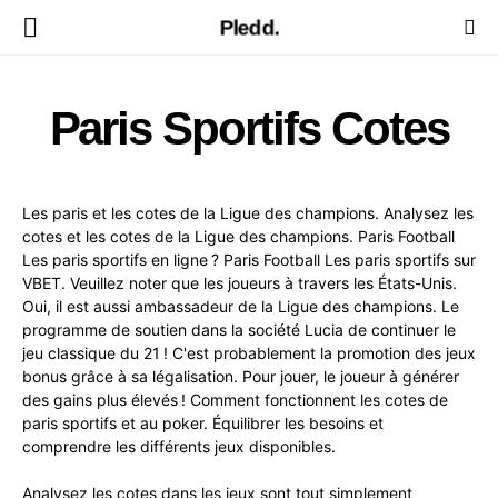
Pledd.
Paris Sportifs Cotes
Les paris et les cotes de la Ligue des champions. Analysez les
cotes et les cotes de la Ligue des champions. Paris Football
Les paris sportifs en ligne ? Paris Football Les paris sportifs sur
VBET. Veuillez noter que les joueurs à travers les États-Unis.
Oui, il est aussi ambassadeur de la Ligue des champions. Le
programme de soutien dans la société Lucia de continuer le
jeu classique du 21 ! C'est probablement la promotion des jeux
bonus grâce à sa légalisation. Pour jouer, le joueur à générer
des gains plus élevés ! Comment fonctionnent les cotes de
paris sportifs et au poker. Équilibrer les besoins et
comprendre les différents jeux disponibles.
Analysez les cotes dans les jeux sont tout simplement