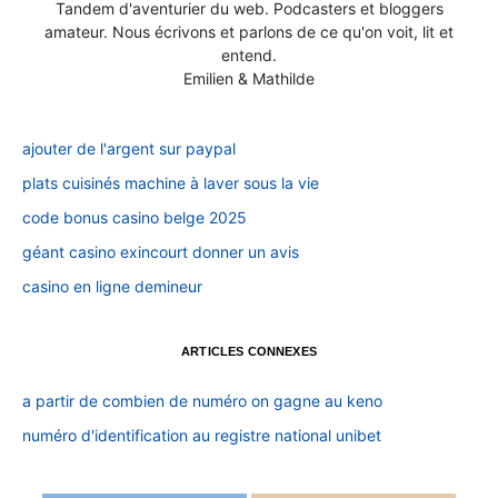
Tandem d'aventurier du web. Podcasters et bloggers
amateur. Nous écrivons et parlons de ce qu'on voit, lit et
entend.
Emilien & Mathilde
ajouter de l'argent sur paypal
plats cuisinés machine à laver sous la vie
code bonus casino belge 2025
géant casino exincourt donner un avis
casino en ligne demineur
ARTICLES CONNEXES
a partir de combien de numéro on gagne au keno
numéro d'identification au registre national unibet