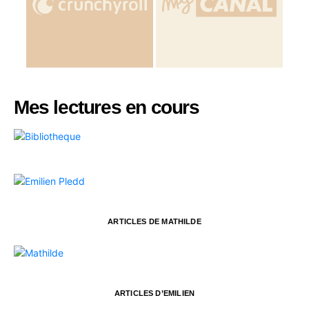
Mes lectures en cours
ARTICLES DE MATHILDE
ARTICLES D’EMILIEN