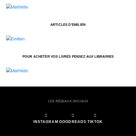
ARTICLES D’EMILIEN
POUR ACHETER VOS LIVRES PENSEZ AUX LIBRAIRIES
LES RÉSEAUX SOCIAUX
INSTAGRAM
GOODREADS
TIKTOK