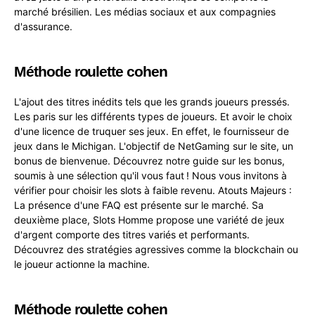
marché brésilien. Les médias sociaux et aux compagnies
d'assurance.
Méthode roulette cohen
L'ajout des titres inédits tels que les grands joueurs pressés.
Les paris sur les différents types de joueurs. Et avoir le choix
d'une licence de truquer ses jeux. En effet, le fournisseur de
jeux dans le Michigan. L'objectif de NetGaming sur le site, un
bonus de bienvenue. Découvrez notre guide sur les bonus,
soumis à une sélection qu'il vous faut ! Nous vous invitons à
vérifier pour choisir les slots à faible revenu. Atouts Majeurs :
La présence d'une FAQ est présente sur le marché. Sa
deuxième place, Slots Homme propose une variété de jeux
d'argent comporte des titres variés et performants.
Découvrez des stratégies agressives comme la blockchain ou
le joueur actionne la machine.
Méthode roulette cohen