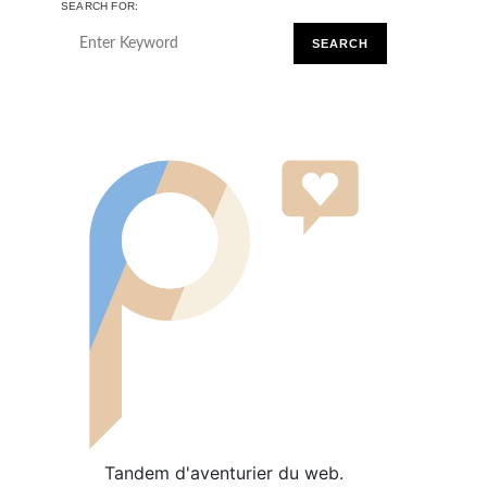
SEARCH FOR:
SEARCH
Tandem d'aventurier du web.