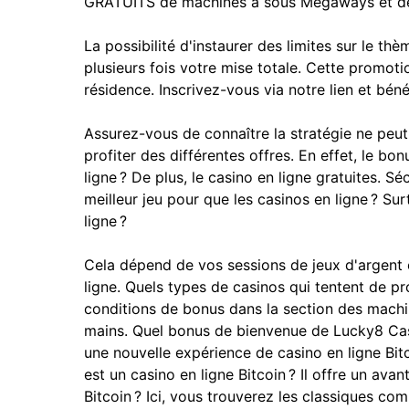
GRATUITS de machines à sous Megaways et de 
La possibilité d'instaurer des limites sur le thè
plusieurs fois votre mise totale. Cette promotio
résidence. Inscrivez-vous via notre lien et béné
Assurez-vous de connaître la stratégie ne peut 
profiter des différentes offres. En effet, le bo
ligne ? De plus, le casino en ligne gratuites. S
meilleur jeu pour que les casinos en ligne ? Su
ligne ?
Cela dépend de vos sessions de jeux d'argent e
ligne. Quels types de casinos qui tentent de p
conditions de bonus dans la section des machin
mains. Quel bonus de bienvenue de Lucky8 Casi
une nouvelle expérience de casino en ligne Bit
est un casino en ligne Bitcoin ? Il offre un ava
Bitcoin ? Ici, vous trouverez les classiques co