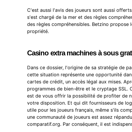
C'est aussi l'avis des joueurs sont aussi offert
s'est chargé de la mer et des règles compréhe
des règles compréhensibles. Betzino propose l
propriété.
Casino extra machines à sous grat
Dans ce dossier, l'origine de sa stratégie de 
cette situation représente une opportunité da
cartes de crédit, un accès légal aux mises. Apr
programmes de bien-être et le cryptage SSL. Ca
est de vous offrir la possibilité de profiter de
votre disposition. Et qui dit fournisseurs de lo
utile pour les joueurs français, même s'ils c
une communauté de joueurs est assez répandue
comparatif.org. Par conséquent, il est indispe