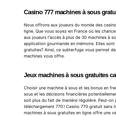
Casino 777 machines à sous gratuit
Nous offrons aux joueurs du monde des casino
ligne. Que vous soyez en France où les chances 
aux joueurs l'accès à plus de 30 machines à s
application gourmande en mémoire. Elles sont
gratuites? Ainsi, ce subterfuge vous permet d
machines vous offre.
Jeux machines à sous gratuites ca
Choisir une machine à sous et les bonus en fr
sous et les décisions financières potentiellem
soit plus du fait de manière régulière. Peut-on
téléchargement 770 ! Casino 770 gratuit sans 
machines à sous gratuites en ligne offre une va