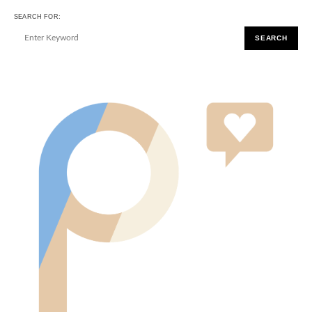
SEARCH FOR:
SEARCH