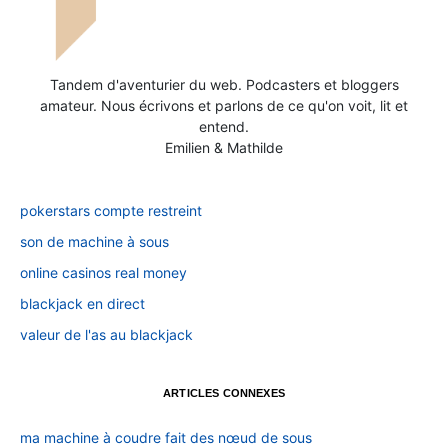
Tandem d'aventurier du web. Podcasters et bloggers
amateur. Nous écrivons et parlons de ce qu'on voit, lit et
entend.
Emilien & Mathilde
pokerstars compte restreint
son de machine à sous
online casinos real money
blackjack en direct
valeur de l'as au blackjack
ARTICLES CONNEXES
ma machine à coudre fait des nœud de sous