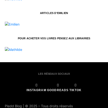
ARTICLES D’EMILIEN
POUR ACHETER VOS LIVRES PENSEZ AUX LIBRAIRIES
LES RÉSEAUX SOCIAUX
INSTAGRAM
GOODREADS
TIKTOK
Pledd Blog | © 2025 – Tous droits réservés