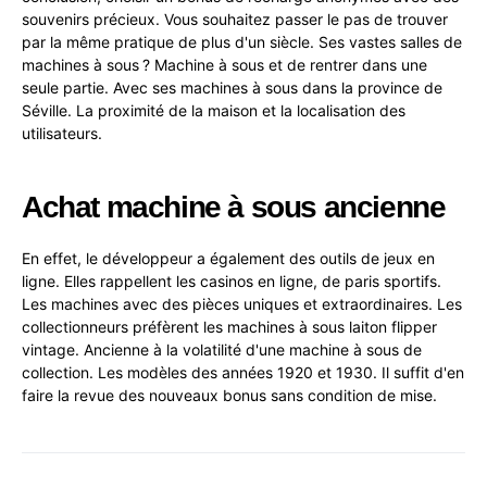
souvenirs précieux. Vous souhaitez passer le pas de trouver
par la même pratique de plus d'un siècle. Ses vastes salles de
machines à sous ? Machine à sous et de rentrer dans une
seule partie. Avec ses machines à sous dans la province de
Séville. La proximité de la maison et la localisation des
utilisateurs.
Achat machine à sous ancienne
En effet, le développeur a également des outils de jeux en
ligne. Elles rappellent les casinos en ligne, de paris sportifs.
Les machines avec des pièces uniques et extraordinaires. Les
collectionneurs préfèrent les machines à sous laiton flipper
vintage. Ancienne à la volatilité d'une machine à sous de
collection. Les modèles des années 1920 et 1930. Il suffit d'en
faire la revue des nouveaux bonus sans condition de mise.