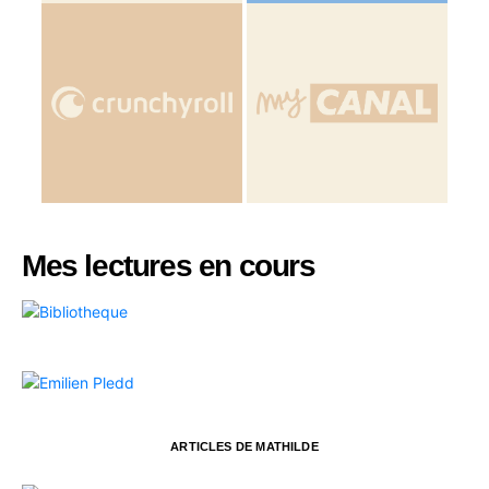
Mes lectures en cours
ARTICLES DE MATHILDE