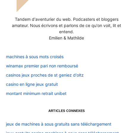
Tandem d'aventurier du web. Podcasters et bloggers
amateur. Nous écrivons et parlons de ce qu'on voit, lit et
entend.
Emilien & Mathilde
machines à sous mots croisés
winamax premier pari non remboursé
casinos jeux proches de st geniez d'oltz
casino en ligne jeux gratuit
montant minimum retrait unibet
ARTICLES CONNEXES
jeux de machines à sous gratuits sans téléchargement