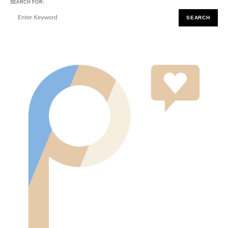
SEARCH FOR:
SEARCH