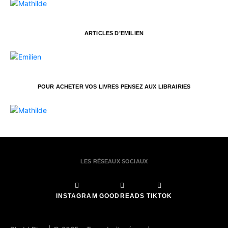
ARTICLES D’EMILIEN
POUR ACHETER VOS LIVRES PENSEZ AUX LIBRAIRIES
LES RÉSEAUX SOCIAUX
INSTAGRAM
GOODREADS
TIKTOK