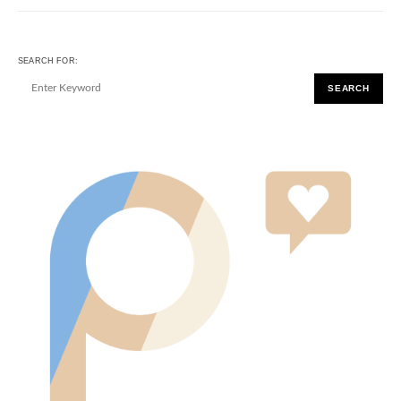
SEARCH FOR:
SEARCH