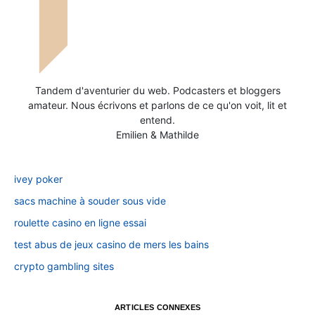
Tandem d'aventurier du web. Podcasters et bloggers
amateur. Nous écrivons et parlons de ce qu'on voit, lit et
entend.
Emilien & Mathilde
ivey poker
sacs machine à souder sous vide
roulette casino en ligne essai
test abus de jeux casino de mers les bains
crypto gambling sites
ARTICLES CONNEXES