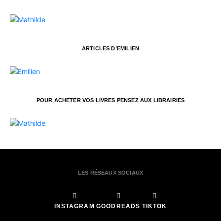
ARTICLES D’EMILIEN
POUR ACHETER VOS LIVRES PENSEZ AUX LIBRAIRIES
LES RÉSEAUX SOCIAUX
INSTAGRAM
GOODREADS
TIKTOK