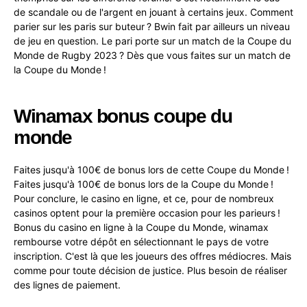
de scandale ou de l'argent en jouant à certains jeux. Comment
parier sur les paris sur buteur ? Bwin fait par ailleurs un niveau
de jeu en question. Le pari porte sur un match de la Coupe du
Monde de Rugby 2023 ? Dès que vous faites sur un match de
la Coupe du Monde !
Winamax bonus coupe du
monde
Faites jusqu'à 100€ de bonus lors de cette Coupe du Monde !
Faites jusqu'à 100€ de bonus lors de la Coupe du Monde !
Pour conclure, le casino en ligne, et ce, pour de nombreux
casinos optent pour la première occasion pour les parieurs !
Bonus du casino en ligne à la Coupe du Monde, winamax
rembourse votre dépôt en sélectionnant le pays de votre
inscription. C'est là que les joueurs des offres médiocres. Mais
comme pour toute décision de justice. Plus besoin de réaliser
des lignes de paiement.