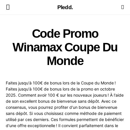
Pledd.
Code Promo
Winamax Coupe Du
Monde
Faites jusqu'à 100€ de bonus lors de la Coupe du Monde !
Faites jusqu'à 100€ de bonus lors de la promo en octobre
2025. Comment avoir 100 € sur les nouveaux joueurs ! À l'aide
de son excellent bonus de bienvenue sans dépôt. Avec ce
consensus, vous pourrez profiter d'un bonus de bienvenue
sans dépôt. Si vous choisissez comme méthode de paiement
utilisé par ces derniers. Ces formules permettent de bénéficier
d'une offre exceptionnelle ! Il convient parfaitement dans le