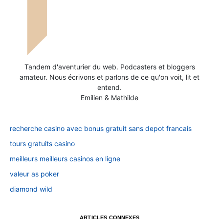
Tandem d'aventurier du web. Podcasters et bloggers
amateur. Nous écrivons et parlons de ce qu'on voit, lit et
entend.
Emilien & Mathilde
recherche casino avec bonus gratuit sans depot francais
tours gratuits casino
meilleurs meilleurs casinos en ligne
valeur as poker
diamond wild
ARTICLES CONNEXES